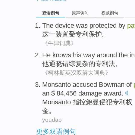
双语例句
原声例句
权威例句
The
device
was protected by
pa
这一
装置
受
专利保护。
《牛津词典》
He
knows his way around
the i
他
通晓
错综
复杂
的
专利法
。
《柯林斯英汉双解大词典》
Monsanto
accused
Bowman
of
an $ 84,456
damage award
.
Monsanto
指控
鲍曼
侵犯
专利权
金
。
youdao
更多双语例句