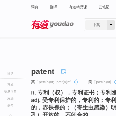
词典
翻译
有道精品课
云笔记
中英
有道 - 网易旗下搜索
patent
目录
英
[ˈpeɪt(ə)nt; ˈpæt(ə)nt]
美
[ˈpæt(ə)nt]
释义
n. 专利（权），专利证书；专利
权威词典
用法
adj. 受专利保护的，专利的；
例句
的，赤裸裸的；（寄生虫感染）
孔）开放的，不闭合的