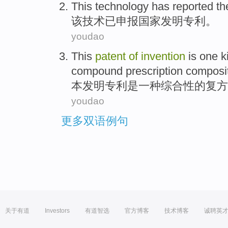
This
technology
has
reported th
该
技术
已
申报
国家
发明
专利
。
youdao
This
patent
of
invention
is
one
k
compound prescription
composi
本发明
专利
是
一
种
综合性
的
复方
youdao
更多双语例句
关于有道
Investors
有道智选
官方博客
技术博客
诚聘英