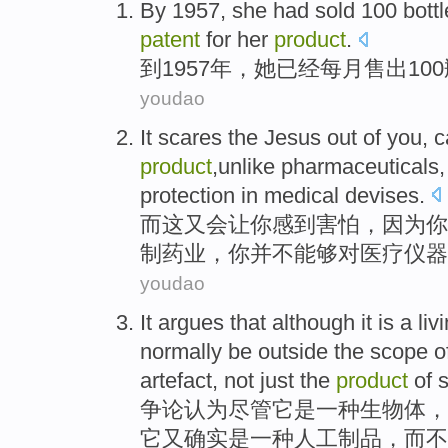
By
1957,
she
had sold
100
bott
patent
for
her
product
.
到
1957年，
她
已经
每月
售出
100
youdao
It
scares
the Jesus out of
you
,
c
product
,
unlike
pharmaceuticals
protection
in
medical
devises.
而这
又会让
你
感到
害怕
，
因为
你
制药业
，你
并不
能够对医疗仪器
youdao
It argues
that
although
it
is
a
liv
normally be outside
the
scope
o
artefact
,
not
just
the
product
of
s
争论
认为
尽管
它
是
一
种
生物体
，
它
又
确实
是一种人工
制品
，
而不