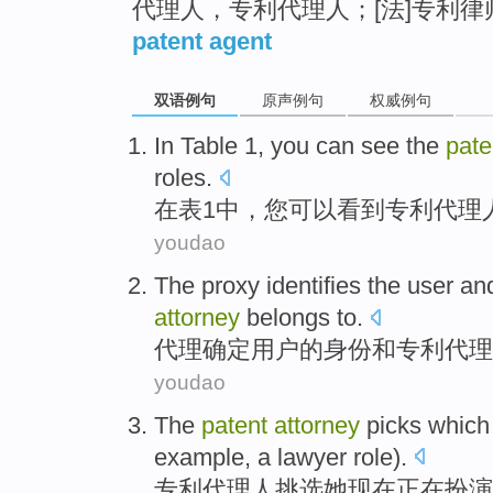
代理人，专利代理人；[法]专利
patent agent
双语例句
原声例句
权威例句
In
Table
1
,
you
can
see
the
pate
roles
.
在
表
1
中，
您
可以
看到
专利
代理
youdao
The proxy
identifies
the
user
an
attorney
belongs
to.
代理
确定
用户
的身份
和
专利
代理
youdao
The
patent
attorney
picks which
example
,
a lawyer
role
).
专利
代理人
挑选
她
现在
正在
扮演