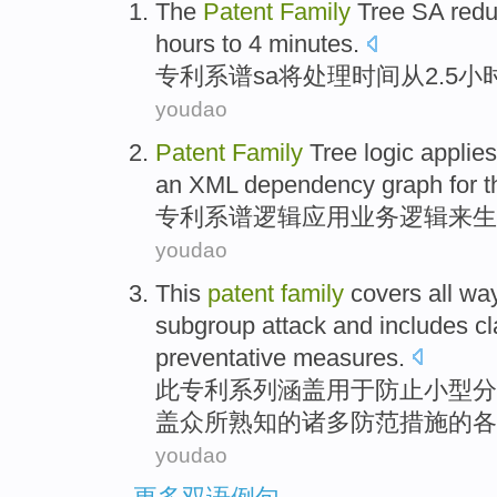
The
Patent
Family
Tree
SA red
hours
to
4
minutes
.
专利
系谱
sa
将
处理
时间
从
2.5
小
youdao
Patent
Family
Tree
logic
applies
an XML
dependency
graph
for
t
专利
系谱
逻辑
应用
业务
逻辑
来
生
youdao
This
patent
family
covers
all
wa
subgroup
attack
and
includes
c
preventative
measures.
此
专利
系列
涵盖
用于
防止
小型
分
盖
众
所熟知的诸多防范措施的各
youdao