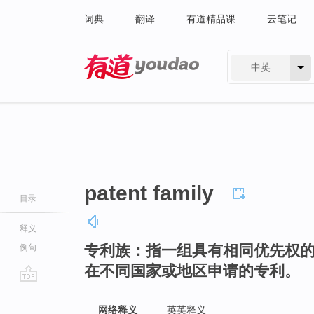
词典
翻译
有道精品课
云笔记
中英
有道 - 网易旗下搜索
patent family
目录
释义
专利族：指一组具有相同优先权
例句
在不同国家或地区申请的专利。
go
top
网络释义
英英释义