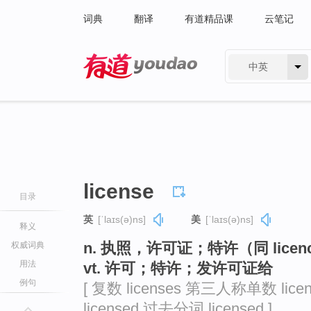
词典
翻译
有道精品课
云笔记
中英
有道 - 网易旗下搜索
license
目录
英
[ˈlaɪs(ə)ns]
美
[ˈlaɪs(ə)ns]
释义
n. 执照，许可证；特许（同 licen
权威词典
用法
vt. 许可；特许；发许可证给
例句
[ 复数 licenses 第三人称单数 lice
licensed 过去分词 licensed ]