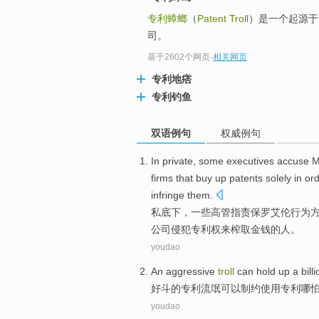
专利蟑螂
（
Patent Troll
）是一个起源于
司。
基于2602个网页
-
相关网页
专利地痞
专利钓鱼
双语例句
权威例句
In private
,
some
executives
accuse
M
firms that
buy
up
patents
solely in or
infringe
them
.
私
底下，
一些
高管
指责
保罗
艾伦
行为
公司
侵犯专利权
来
榨取
金钱
的
人。
youdao
An aggressive
troll
can
hold up a
bill
好斗
的
专利流氓
可以
制约使用
专利
哪
youdao