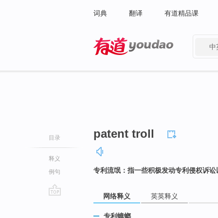
词典
翻译
有道精品课
中
有道 - 网易旗下搜索
patent troll
目录
释义
专利流氓：指一些积极发动专利侵权诉讼
例句
网络释义
英英释义
go
top
专利蟑螂