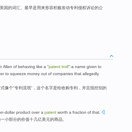
美国的词汇。最早是用来形容积极发动专利侵权诉讼的公
r Allen
of
behaving
like
a
"
patent
troll
"
-a
name
given to
der
to
squeeze
money
out of
companies
that
allegedly
方式
像
个
“
专利
流氓
“，
这个
名字
是
给收购
专利
，并且
指控
别的
ion-dollar
product
over a
patent
worth
a
fraction
of
that.
怕
一小部分
的
价值
十几亿
美元的
商品
。