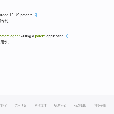
arded
12
US
patents
.
国
专利
。
patent
agent
writing
a
patent
application
.
人
用
例
。
方博客
技术博客
诚聘英才
联系我们
站点地图
网络举报