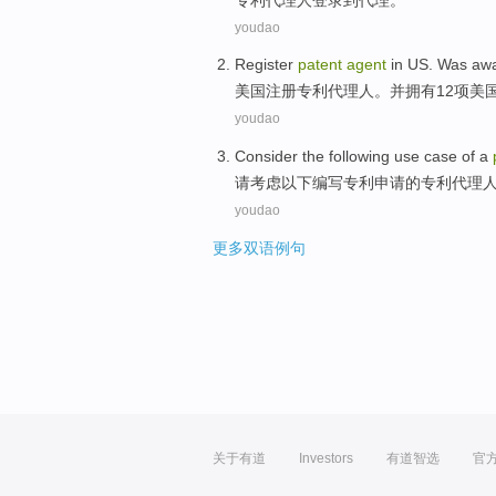
youdao
Register
patent
agent
in
US
.
Was aw
美国
注册
专利
代理人
。
并
拥有
12
项美
youdao
Consider
the following
use
case
of a
请考虑
以下
编写
专利
申请
的
专利
代理
youdao
更多双语例句
关于有道
Investors
有道智选
官