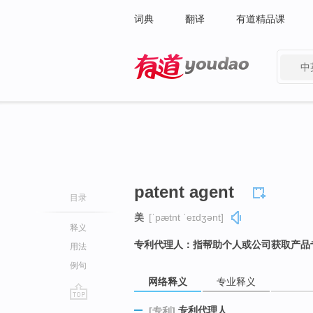
词典
翻译
有道精品课
中
有道 - 网易旗下搜索
patent agent
目录
美
[ˈpætnt ˈeɪdʒənt]
释义
专利代理人：指帮助个人或公司获取产品
用法
例句
网络释义
专业释义
go
专利代理人
[专利]