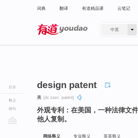
词典
翻译
有道精品课
云笔记
中英
有道 - 网易旗下搜索
design patent
目录
美
[dɪˈzaɪn ˈpætnt]
释义
外观专利：在美国，一种法律文
例句
他人复制。
go
top
网络释义
专业释义
英英释义