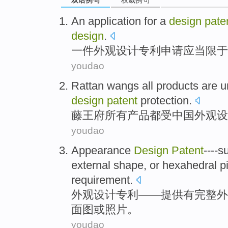
An
application
for a
design
pate
design
.
一
件外观
设计
专利
申请
应当
限于
youdao
Rattan
wangs
all
products
are
u
design
patent
protection
.
藤
王府
所有
产品
都
受
中国
外观
设
youdao
Appearance
Design
Patent
----
s
external shape
,
or
hexahedral
p
requirement
.
外观
设计
专利
——
提供
有
完整
外
面
图
或
照片
。
youdao