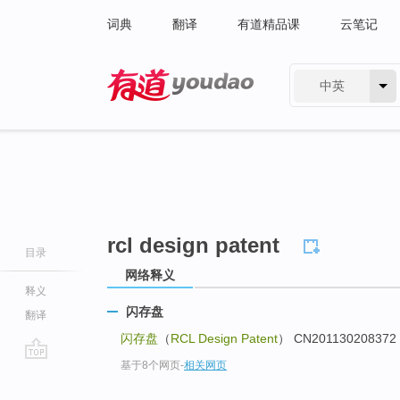
词典
翻译
有道精品课
云笔记
中英
有道 - 网易旗下搜索
rcl design patent
目录
网络释义
释义
闪存盘
翻译
闪存盘
（
RCL Design Patent
） CN201130208
基于8个网页
-
相关网页
go
top