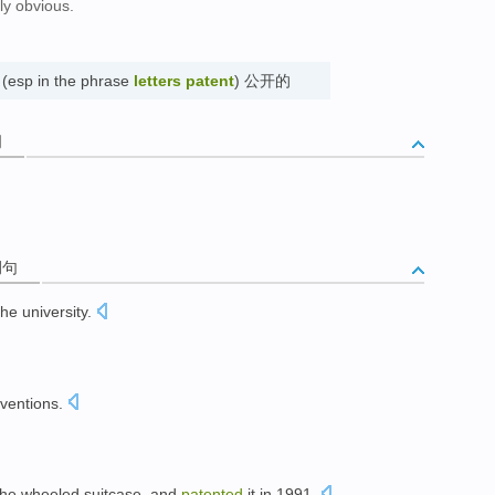
ly obvious.
 (esp in the phrase
letters patent
) 公开的
词
例句
the
university
.
。
nventions
.
the
wheeled
suitcase
,
and
patented
it
in
1991.