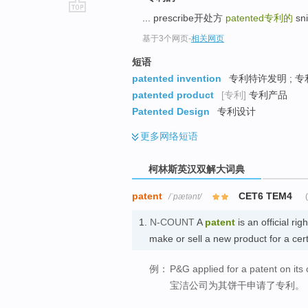
... prescribe开处方
patented
专利的
sni
go
top
基于3个网页
-
相关网页
短语
patented invention
专利特许发明 ; 
patented product
[专利]
专利产品
Patented Design
专利设计
更多
网络短语
柯林斯英汉双解大词典
patent
CET6 TEM4
/ˈpætənt/
1.
N-COUNT
A
patent
is an official ri
make or sell a new product for a cer
例：
P&G applied for a patent on its 
宝洁公司为其饼干申请了专利。