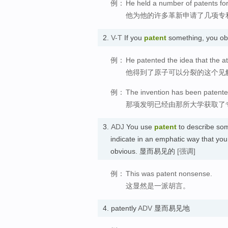
例：
He held a number of patents for
他为他的许多革新申请了几项专
2.
V-T
If you
patent
something, you ob
例：
He patented the idea that the at
他得到了原子可以分裂的这个见
例：
The invention has been patented
那项发明已经由那所大学获取了
3.
ADJ
You use
patent
to describe som
indicate in an emphatic way that you 
obvious. 显而易见的
[强调]
例：
This was patent nonsense.
这显然是一派胡言。
4.
patently
ADV
显而易见地