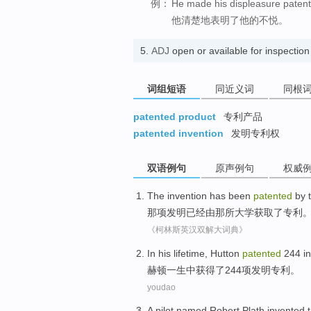
例：
He made his displeasure patent
他清楚地表明了他的不悦。
5.
ADJ
open or available for inspection
词组短语
同近义词
同根
patented product
专利产品
patented invention
发明专利权
双语例句
原声例句
权威
The
invention
has been
patented
by
那
项发明
已经
由
那
所大学
获取了专利
《柯林斯英汉双解大词典》
In
his lifetime
,
Hutton
patented
244
i
赫顿
一生
中
获得了244
项发明
专利
。
youdao
A
pilot
named
Robert
Plath
invented