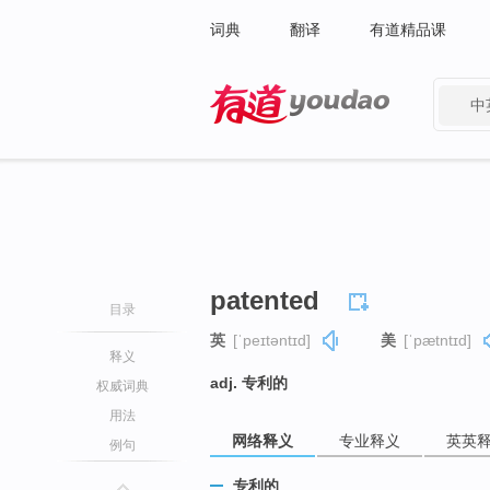
词典
翻译
有道精品课
中
有道 - 网易旗下搜索
patented
目录
英
[ˈpeɪtəntɪd]
美
[ˈpætntɪd]
释义
adj. 专利的
权威词典
用法
网络释义
专业释义
英英
例句
专利的