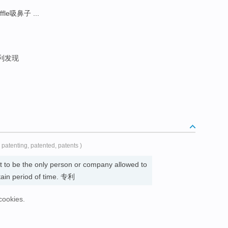
ffle吸鼻子 ...
专利发现
( patenting, patented, patents )
ght to be the only person or company allowed to
tain period of time. 专利
cookies.