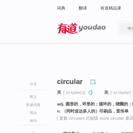
词典
翻译
有道精品课
中
有道 - 网易旗下搜索
circular
目录
英
[ˈsɜːkjələ(r)]
美
[ˈsɜːrkjələr]
释义
adj. 圆形的，环形的；循环的，绕圈的
权威词典
n. （同时送达多人的）印刷品，宣传单
用法
[ 复数 circulars 比较级 more circular 最高级
例句