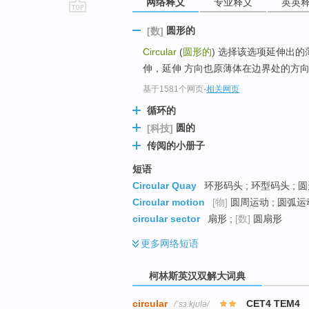
网络释义
专业释义
英英
go
圆形的
[数]
top
Circular
(
圆形的
) 选择该选项延伸出
伸，延伸 方向也原薄体在边界处的方
基于1581个网页
-
相关网页
循环的
圆的
[科技]
传阅的小册子
短语
Circular Quay
环形码头 ; 环型码头 ; 
Circular motion
[物]
圆周运动 ; 圆弧运
circular sector
扇形 ;
[数]
圆扇形
更多
网络短语
柯林斯英汉双解大词典
circular
CET4 TEM4
/ˈsɜːkjʊlə/