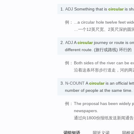
1.
ADJ
Something that is
circular
is sh
例：
...a circular hole twelve feet wi
…一个12英尺宽、2英尺深的圆
2.
ADJ
A
circular
journey or route is o
different route. (旅行或路线) 环行的
例：
Both sides of the river can be ex
沿着这条环形步行道走，河的两
3.
N-COUNT
A
circular
is an official l
number of people at the same tim
例：
The proposal has been widely pu
newspapers.
通过向1800份报纸发送新闻通
词组短语
同近义词
同根