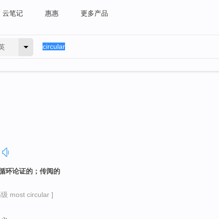
云笔记
惠惠
更多产品
英
；循环论证的；传阅的
 most circular ]