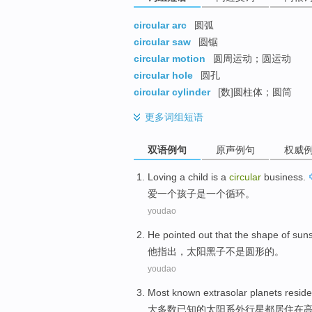
circular arc
圆弧
circular saw
圆锯
circular motion
圆周运动；圆运动
circular hole
圆孔
circular cylinder
[数]圆柱体；圆筒
更多
词组短语
双语例句
原声例句
权威
Loving
a
child
is
a
circular
business
.
爱
一
个
孩子
是
一个
循环
。
youdao
He
pointed out
that the shape
of
sun
他
指出
，
太阳黑子
不是
圆形
的
。
youdao
Most
known
extrasolar
planets
reside
大多数
已知
的
太阳系外
行星
都居住
在