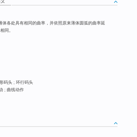
释义
的薄体各处具有相同的曲率，并依照原来薄体圆弧的曲率延
向相同。
圆形码头 ; 环行码头
动 ; 曲线动作