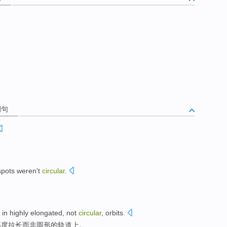
例句
spots
weren't
circular
.
in
highly
elongated
,
not
circular
,
orbits
.
高度
拉长
而非
圆形
的
轨道上
。