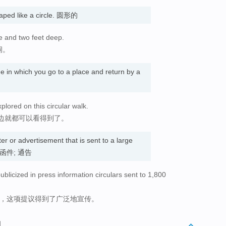
aped like a circle. 圆形的
de and two feet deep.
洞。
ne in which you go to a place and return by a
plored on this circular walk.
边就都可以看得到了。
etter or advertisement that is sent to a large
e. 函件; 通告
blicized in press information circulars sent to 1,800
告，这项提议得到了广泛地宣传。
词