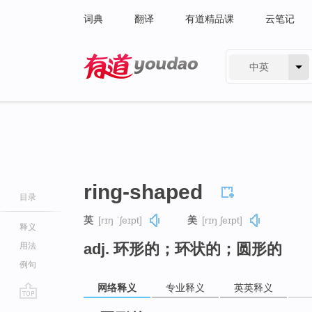
词典
翻译
有道精品课
云笔记
中英
有道 - 网易旗下搜索
ring-shaped
目录
英
[rɪŋ ˈʃeɪpt]
美
[rɪŋ ʃeɪpt]
释义
adj. 环形的；环状的；圆形的
用法
例句
网络释义
专业释义
英英释义
go