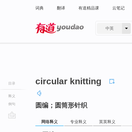
词典
翻译
有道精品课
云笔记
中英
有道 - 网易旗下搜索
circular knitting
目录
释义
圆编；圆筒形针织
例句
网络释义
专业释义
英英释义
go
top