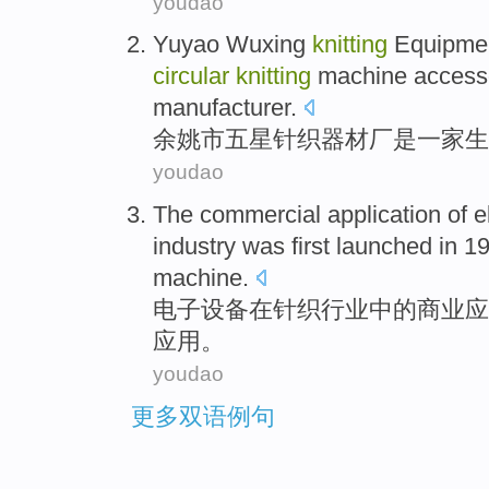
youdao
Yuyao
Wuxing
knitting
Equipmen
circular
knitting
machine
access
manufacturer
.
余姚市
五星
针织
器材厂
是
一家
生
youdao
The
commercial
application
of
e
industry
was first launched in 1
machine
.
电子设备
在
针织
行业
中的
商业
应
应用。
youdao
更多双语例句