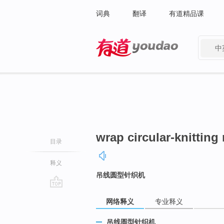
词典
翻译
有道精品课
中
有道 - 网易旗下搜索
wrap circular-knitting
目录
释义
吊线圆型针织机
go
网络释义
专业释义
top
吊线圆型针织机