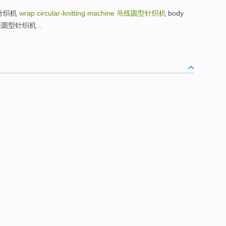
形罗纹针织机
wrap circular-knitting machine
吊线圆型针织机
body
计件衣坯圆型针织机 ..