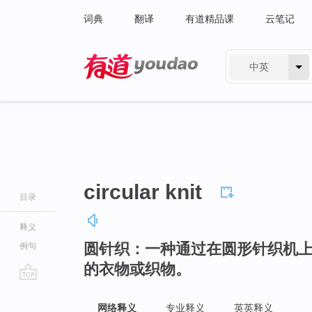
词典
翻译
有道精品课
云笔记
中英
有道 - 网易旗下搜索
circular knit
目录
释义
圆针织：一种通过在圆形针织机
例句
的衣物或织物。
go
top
网络释义
专业释义
英英释义