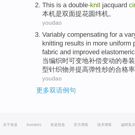
This is
a double
-knit
jacquard
ci
本机是
双面
提花
圆
纬机。
youdao
Variably
compensating
for a
var
knitting
results
in
more
uniform
p
fabric
and
improved
elastomeric
当
编织
时可变地
补偿
变动
的
卷装
型
针织物
并
提高
弹性
纱
的合格率
youdao
更多双语例句
关于有道
Investors
有道智选
官方博客
技术博客
诚聘英