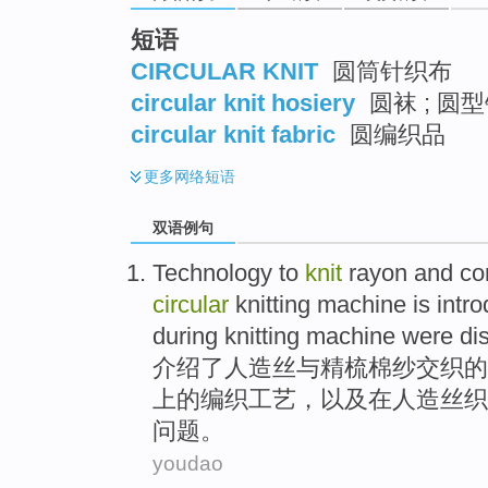
短语
CIRCULAR KNIT
圆筒针织布
circular knit hosiery
圆袜 ; 圆型
circular knit fabric
圆编织品
更多
网络短语
双语例句
Technology
to
knit
rayon
and
co
circular
knitting
machine
is
intr
during
knitting
machine were di
介绍
了
人造丝
与
精梳
棉纱
交织的
上
的
编织
工艺
，以及在人造丝织
问题。
youdao