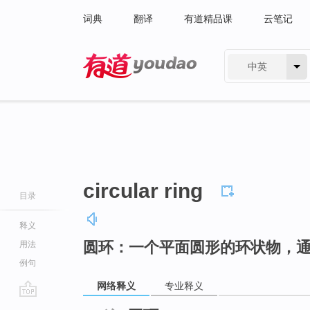
词典
翻译
有道精品课
云笔记
中英
有道 - 网易旗下搜索
circular ring
目录
释义
圆环：一个平面圆形的环状物，
用法
例句
网络释义
专业释义
go