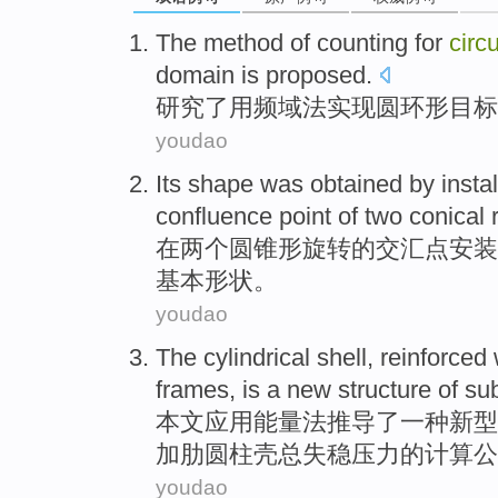
The
method
of
counting
for
circu
domain
is proposed.
研究了
用
频
域
法
实现
圆
环形
目标
youdao
Its
shape
was obtained by
instal
confluence point
of
two
conical
r
在
两个
圆锥形
旋转的交汇点
安装
基本
形状
。
youdao
The
cylindrical
shell
,
reinforced
frames
, is
a
new
structure
of
su
本文应用能量法推导了
一种
新型
加肋
圆柱
壳总失稳压力的计算公
youdao