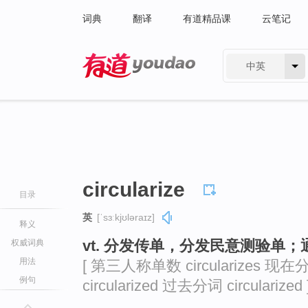
词典
翻译
有道精品课
云笔记
中英
有道 - 网易旗下搜索
circularize
目录
英
[ˈsɜːkjʊləraɪz]
释义
vt. 分发传单，分发民意测验单
权威词典
用法
[ 第三人称单数 circularizes 现在分词
例句
circularized 过去分词 circularized 