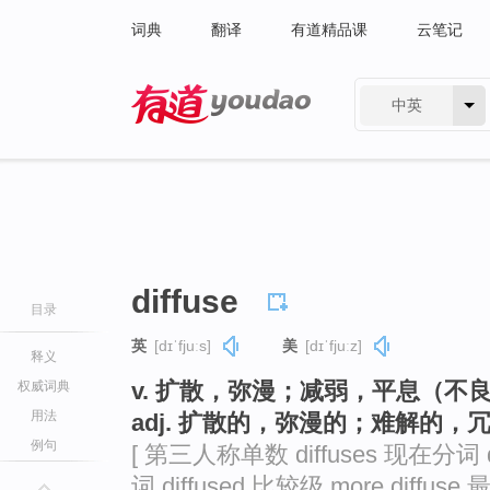
词典
翻译
有道精品课
云笔记
中英
有道 - 网易旗下搜索
diffuse
目录
英
[dɪˈfjuːs]
美
[dɪˈfjuːz]
释义
v. 扩散，弥漫；减弱，平息（不
权威词典
用法
adj. 扩散的，弥漫的；难解的，
例句
[ 第三人称单数 diffuses 现在分词 di
词 diffused 比较级 more diffuse 最