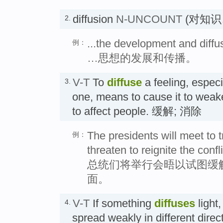
diffusion
N-UNCOUNT
(对知识
2.
...the development and diffus
例：
…思想的发展和传播。
V-T
To
diffuse
a feeling, especi
3.
one, means to cause it to weak
to affect people. 缓解; 消除
The presidents will meet to t
例：
threaten to reignite the confli
总统们将举行会晤以试图缓
面。
V-T
If something
diffuses
light,
4.
spread weakly in different di