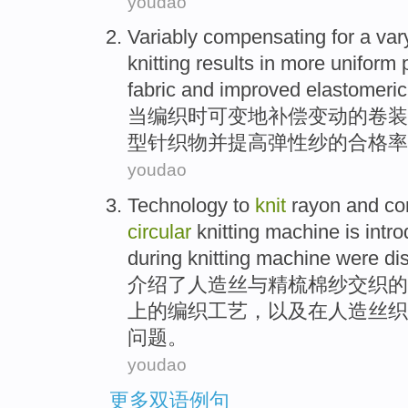
youdao
Variably
compensating
for a
var
knitting
results
in
more
uniform
p
fabric
and
improved
elastomeric
当
编织
时可变地
补偿
变动
的
卷装
型
针织物
并
提高
弹性
纱
的合格率
youdao
Technology
to
knit
rayon
and
co
circular
knitting
machine
is
intr
during
knitting
machine were di
介绍
了
人造丝
与
精梳
棉纱
交织的
上
的
编织
工艺
，以及在人造丝织
问题。
youdao
更多双语例句