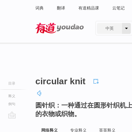
词典
翻译
有道精品课
云笔记
中英
有道 - 网易旗下搜索
circular knit
目录
释义
圆针织：一种通过在圆形针织机
例句
的衣物或织物。
go
top
网络释义
专业释义
英英释义