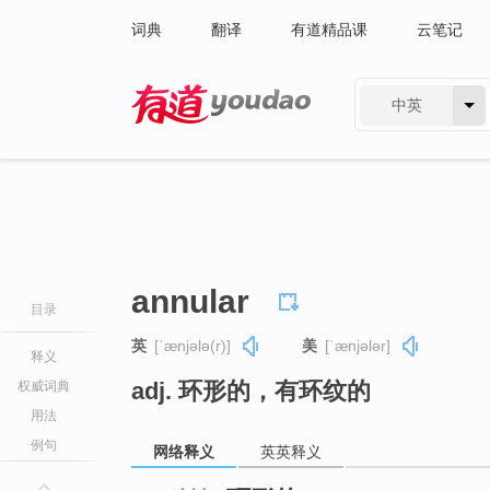
词典
翻译
有道精品课
云笔记
中英
有道 - 网易旗下搜索
annular
目录
英
[ˈænjələ(r)]
美
[ˈænjələr]
释义
adj. 环形的，有环纹的
权威词典
用法
例句
网络释义
英英释义