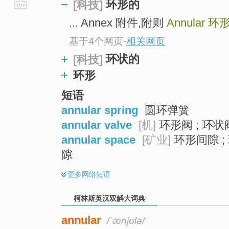
环形的
[科技]
go
... Annex 附件,附则
Annular
环
top
基于4个网页
-
相关网页
环状的
[科技]
环形
短语
annular spring
圆环弹簧
annular valve
[机]
环形阀 ; 环状阀
annular space
[矿业]
环形间隙 ;
隙
更多
网络短语
柯林斯英汉双解大词典
annular
/ˈænjʊlə/