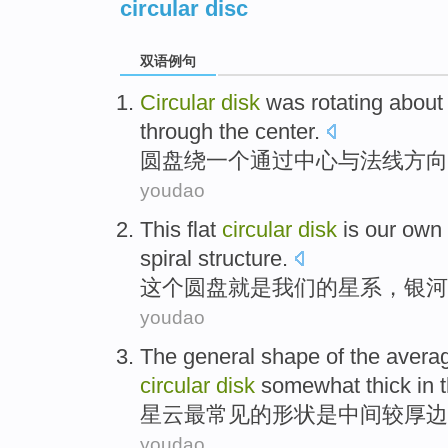
circular disc
双语例句
Circular
disk
was rotating about
through the
center
.
圆
盘绕
一个
通过
中心
与
法线
方向
youdao
This
flat
circular
disk
is
our
own 
spiral
structure
.
这个
圆盘
就是
我们
的
星系
，
银河
youdao
The
general
shape
of
the
avera
circular
disk
somewhat
thick
in 
星云
最
常见
的
形状
是
中间
较厚边
youdao