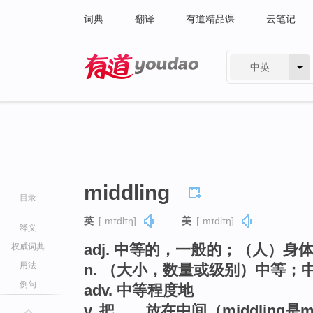
词典
翻译
有道精品课
云笔记
中英
有道 - 网易旗下搜索
middling
目录
英
[ˈmɪdlɪŋ]
美
[ˈmɪdlɪŋ]
释义
adj. 中等的，一般的；（人）
权威词典
用法
n. （大小，数量或级别）中等
例句
adv. 中等程度地
v. 把……放在中间（middling是