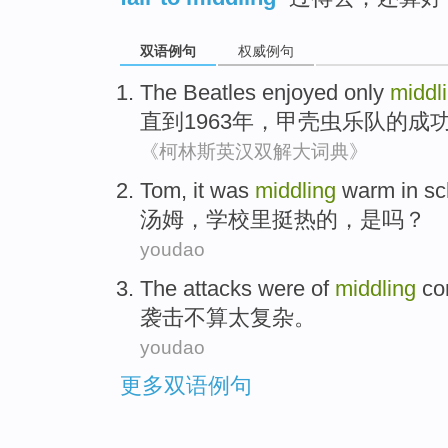
双语例句
权威例句
The
Beatles
enjoyed
only
middl
直到
1963年，
甲壳虫乐队
的
成
《柯林斯英汉双解大词典》
Tom
, it was
middling
warm
in
sc
汤姆
，
学校
里挺
热
的，是吗？
youdao
The attacks were
of
middling
co
袭击
不算太
复杂
。
youdao
更多双语例句