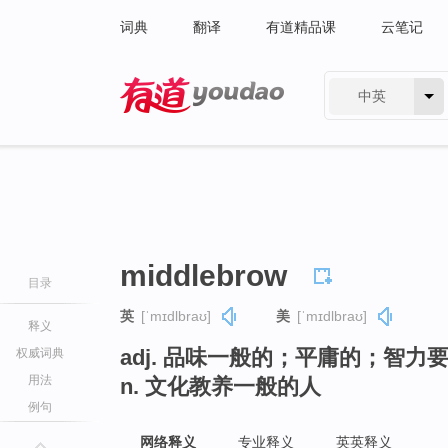
词典
翻译
有道精品课
云笔记
中英
有道 - 网易旗下搜索
middlebrow
目录
英
[ˈmɪdlbraʊ]
美
[ˈmɪdlbraʊ]
释义
adj. 品味一般的；平庸的；智
权威词典
用法
n. 文化教养一般的人
例句
网络释义
专业释义
英英释义