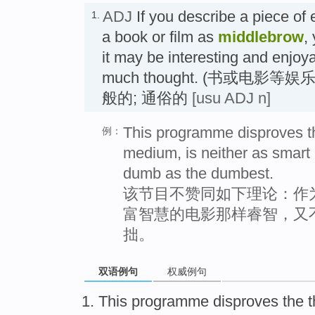
ADJ
If you describe a piece of
1.
a book or film as
middlebrow
,
it may be interesting and enjoya
much thought. (书或电影
般的; 通俗的
[usu ADJ n]
This programme disproves th
例：
medium, is neither as smart 
dumb as the dumbest.
该节目不赞同如下理论：作
富智慧的电影那样睿智，又
拙。
双语例句
权威例句
This
programme
disproves
the
t