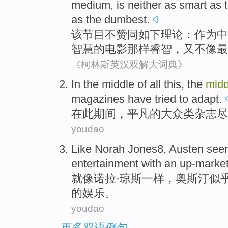
medium
, is
neither
as
smart
as 
as
the dumbest.
该
节目
不赞同
如下
理论
：
作为
中
智慧
的
电影
那样睿智，又不像最
《柯林斯英汉双解大词典》
In
the middle of all
this
,
the
mid
magazines
have tried to
adapt.
在
此
期间，平凡
的
大众
类
杂志
尽
youdao
Like
Norah
Jones8,
Austen
see
entertainment
with an
up-market
就像
诺拉
·琼斯一样，
奥斯汀
似
的
娱乐
。
youdao
更多双语例句