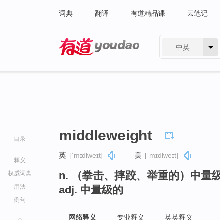
词典
翻译
有道精品课
云笔记
中英
有道 - 网易旗下搜索
middleweight
目录
英
[ˈmɪdlweɪt]
美
[ˈmɪdlweɪt]
释义
n. （拳击、摔跤、举重的）中量
权威词典
用法
adj. 中量级的
例句
网络释义
专业释义
英英释义