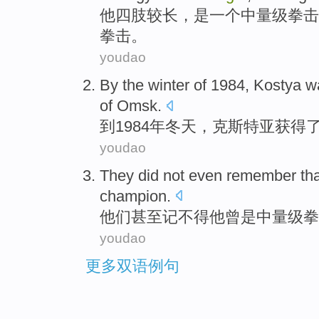
他四肢较
长，是
一个
中量级拳击
拳击。
youdao
By
the winter
of 1984,
Kostya
w
of
Omsk
.
到
1984年
冬天
，
克斯特亚获得
youdao
They
did not
even
remember
th
champion
.
他们
甚至
记不得
他
曾
是
中量级
拳
youdao
更多双语例句