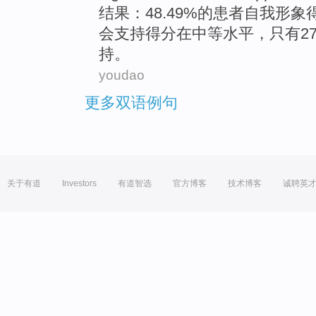
结果
：48.49%的患者
自我
形象
会
支持
得分在
中等
水平，
只有
2
持。
youdao
更多双语例句
关于有道
Investors
有道智选
官方博客
技术博客
诚聘英