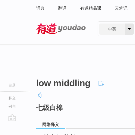
词典
翻译
有道精品课
云笔记
中英
有道 - 网易旗下搜索
low middling
目录
释义
七级白棉
例句
网络释义
go
top