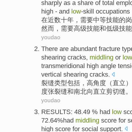
sharply
as a share
of
total
empl
high
-
and
low
-skill
occupations
在
近
数十年
，
需要
中等
技能
的
岗
然而
，需要
高级
技能
和
低级
技能
youdao
There are abundant
fracture
typ
shearing
cracks
,
middling
or
lo
transmeridional high angle
tens
vertical
shearing cracks.
裂缝
类型
包括
，
高
角度
（
直立
）
度
张
裂缝
和
南北向
直立剪切缝。
youdao
RESULTS
: 48.49 %
had
low
sc
72.64%had
middling
score
for s
high
score
for social support.