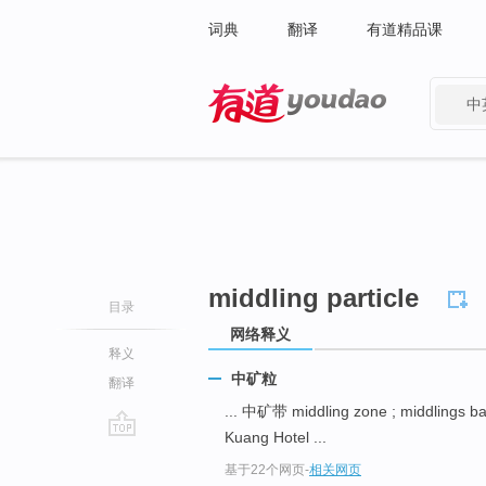
词典
翻译
有道精品课
中
有道 - 网易旗下搜索
middling particle
目录
网络释义
释义
中矿粒
翻译
... 中矿带 middling zone ; middlings 
Kuang Hotel ...
go
基于22个网页
-
相关网页
top