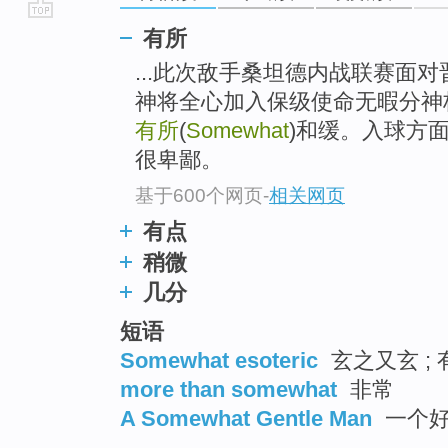
go
有所
top
...此次敌手桑坦德内战联赛面对
神将全心加入保级使命无暇分神
有所
(
Somewhat
)和缓。入球方
很卑鄙。
基于600个网页
-
相关网页
有点
稍微
几分
短语
Somewhat esoteric
玄之又玄 ;
more than somewhat
非常
A Somewhat Gentle Man
一个好