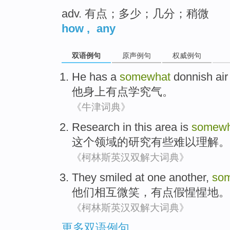
adv. 有点；多少；几分；稍微
how
,
any
双语例句
原声例句
权威例句
He
has
a
somewhat
donnish
air
他
身上
有点
学究气。
《牛津词典》
Research
in
this
area
is
somewh
这个
领域
的
研究
有些
难以理解
。
《柯林斯英汉双解大词典》
They
smiled at
one
another
,
so
他们
相互
微笑
，
有点
假惺惺地
。
《柯林斯英汉双解大词典》
更多双语例句