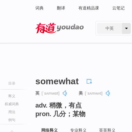
词典
翻译
有道精品课
云笔记
中英
有道 - 网易旗下搜索
somewhat
目录
英
[ˈsʌmwɒt]
美
[ˈsʌmwʌt]
释义
adv. 稍微，有点
权威词典
用法
pron. 几分；某物
例句
网络释义
专业释义
英英释义