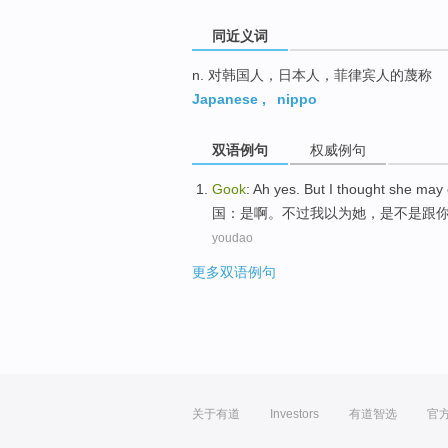
同近义词
n. 对韩国人，日本人，菲律宾人的蔑称
Japanese
,
nippo
双语例句
权威例句
Gook
:
Ah yes
.
But
I
thought
she
may
国
：
是
啊。
不过
我
以为
她
，是不是跟
youdao
更多双语例句
关于有道
Investors
有道智选
官