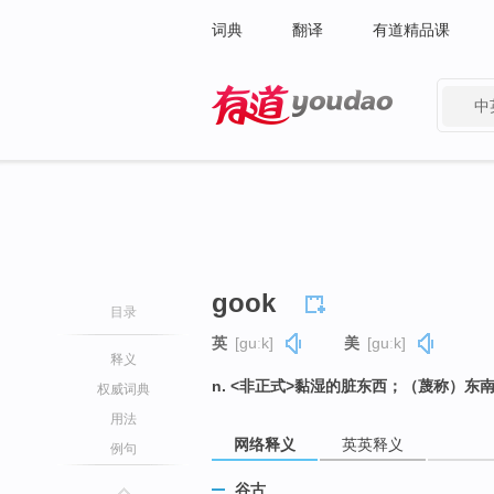
词典
翻译
有道精品课
中
有道 - 网易旗下搜索
gook
目录
英
[ɡuːk]
美
[ɡuːk]
释义
n. <非正式>黏湿的脏东西；（蔑称）东
权威词典
用法
网络释义
英英释义
例句
谷古