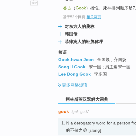
谷古
（
Gook
）雄性。死神排列顺序是7
go
top
基于52个网页
-
相关网页
对东方人的蔑称
韩国佬
菲律宾人的轻蔑称呼
短语
Gook-hwan Jeon
全国焕 ; 齐国焕
Song Il Gook
宋一国 ; 男主角宋一国
Lee Dong Gook
李东国
更多
网络短语
柯林斯英汉双解大词典
gook
/ɡʊk, ɡuːk/
1.
N
a derogatory word for a perso
的不敬之称
[slang]