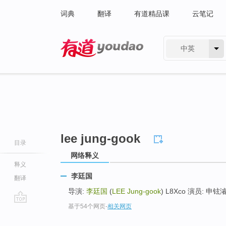
词典
翻译
有道精品课
云笔记
中英
有道 - 网易旗下搜索
lee jung-gook
目录
网络释义
释义
李廷国
翻译
导演:
李廷国
(
LEE Jung-gook
) L8Xco 演员: 申铉濬 
基于54个网页
-
相关网页
go
top