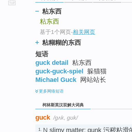
go
粘东西
top
粘东西
基于1个网页
-
相关网页
粘糊糊的东西
短语
guck detail
粘东西
guck-guck-spiel
躲猫猫
Michael Guck
网站站长
更多
网络短语
柯林斯英汉双解大词典
guck
/ɡʌk, ɡʊk/
N
slimy matter; gunk 污秽
1.