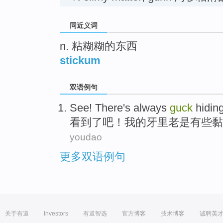
同近义词
n. 粘糊糊的东西
stickum
双语例句
See
!
There
's always
guck
hidin
看到
了吧！我的牙里
老是
有些
黏
youdao
更多双语例句
关于有道
Investors
有道智选
官方博客
技术博客
诚聘英