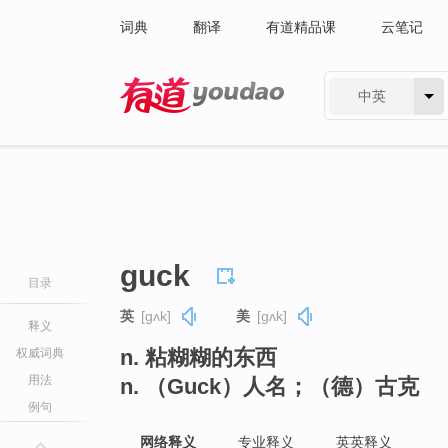
词典
翻译
有道精品课
云笔记
中英
有道 - 网易旗下搜索
guck
目录
英
[ɡʌk]
美
[ɡʌk]
释义
n. 粘糊糊的东西
权威词典
用法
n. （Guck）人名；（德）古克
例句
网络释义
专业释义
英英释义