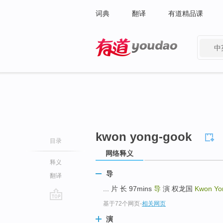
词典
翻译
有道精品课
中
有道 - 网易旗下搜索
kwon yong-gook
目录
网络释义
释义
导
翻译
... 片 长 97mins
导
演 权龙国
Kwon Yo
基于72个网页
-
相关网页
go
top
演