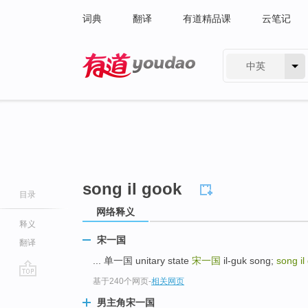
词典
翻译
有道精品课
云笔记
中英
有道 - 网易旗下搜索
song il gook
目录
网络释义
释义
宋一国
翻译
... 单一国 unitary state
宋一国
il-guk song;
song il
基于240个网页
-
相关网页
go
top
男主角宋一国