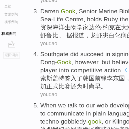
youdao
全部
Darren
Gook
,
Senior
Marine
Bio
音频例句
Sea-Life
Centre
,
holds
Ruby
th
视频例句
资深
海洋
生物学家
达伦
·约克
在
大
权威例句
虾
鲁
比。 据报道，龙虾患白化病
youdao
go
Southgate
did succeed
in
signi
返回词典
top
Dong-
Gook
,
however
, but
belie
player
into competitive action.
索斯盖特
签
入
了
韩国
前锋
李东国
加正式比赛
还
为时尚早。
youdao
When
we talk to
our
web
develo
to
communicate
in
plain
langua
techno gobbledy-
gook
,
or
Klingo