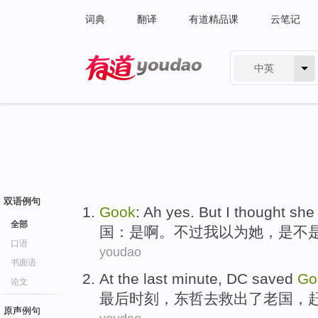
词典
翻译
有道精品课
云笔记
中英
有道 - 网易旗下搜索
双语例句
Gook
:
Ah yes
.
But
I
thought
she
全部
国
：
是
啊。
不过
我
以为
她
，是不
口语
youdao
书面语
At the last
minute
, DC
saved
Go
论文
最后
时刻
，东哲去
救出了
老
国
，
原声例句