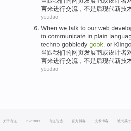
当
跟
我们
的
网页
发展商
或
设计者
言
来
进行交流
，
不是
后现代新技
youdao
When
we talk to
our
web
develo
to
communicate
in
plain
langua
techno gobbledy-
gook
,
or
Klingo
当
跟
我们
的
网页
发展商
或
设计者
言
来
进行交流
，
不是
后现代新技
youdao
关于有道
Investors
有道智选
官方博客
技术博客
诚聘英