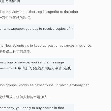
. 持有 (意见或信仰)
to the view that either sex is superior to the other.
一种性别优越的观点。
r a newspaper, you pay to receive copies of it
to New Scientist is to keep abreast of advances in science.
是要跟上科学的进步。
wsgroup or service, you send a message
it or belong to it. 申请加入 (在线新闻组); 申请 (在线
ussion groups, known as newsgroups, to which anybody can
论组组成，任何人都能申请加入。
company, you apply to buy shares in that