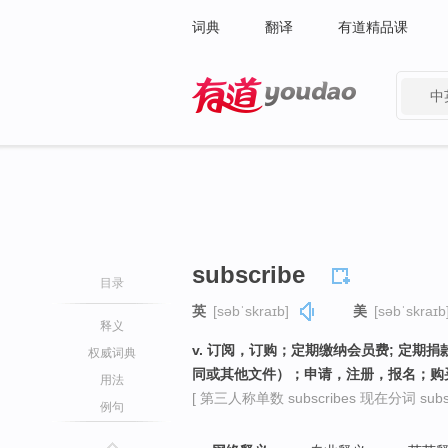
词典
翻译
有道精品课
中
有道 - 网易旗下搜索
subscribe
目录
英
[səbˈskraɪb]
美
[səbˈskraɪb
释义
v. 订阅，订购；定期缴纳会员费; 定
权威词典
同或其他文件）；申请，注册，报名；购
用法
[ 第三人称单数 subscribes 现在分词 subscr
例句