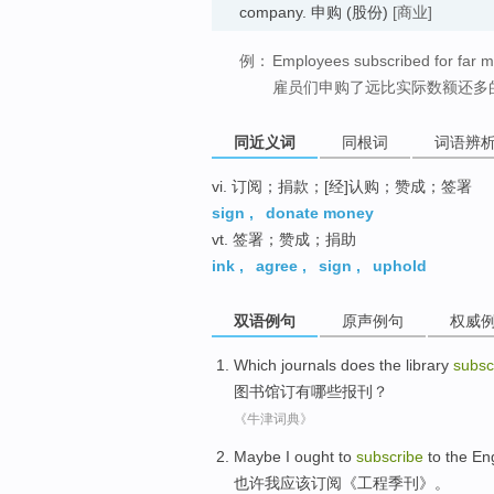
company. 申购 (股份)
[商业]
例：
Employees subscribed for far m
雇员们申购了远比实际数额还多
同近义词
同根词
词语辨
vi. 订阅；捐款；[经]认购；赞成；签署
sign
,
donate money
vt. 签署；赞成；捐助
ink
,
agree
,
sign
,
uphold
双语例句
原声例句
权威
Which
journals does
the library
subsc
图书馆
订
有
哪些
报刊
？
《牛津词典》
Maybe
I
ought to
subscribe
to
the
En
也许
我
应该
订阅
《
工程
季刊》。