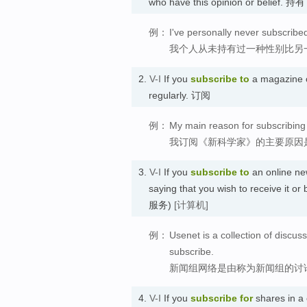
who have this opinion or belief
例：
I've personally never subscribed 
我个人从未持有过一种性别比另
2.
V-I
If you
subscribe to
a magazine o
regularly. 订阅
例：
My main reason for subscribing 
我订阅《新科学家》的主要原因
3.
V-I
If you
subscribe to
an online ne
saying that you wish to receive 
服务)
[计算机]
例：
Usenet is a collection of disc
subscribe.
新闻组网络是由称为新闻组的讨
4.
V-I
If you
subscribe
for
shares in a 