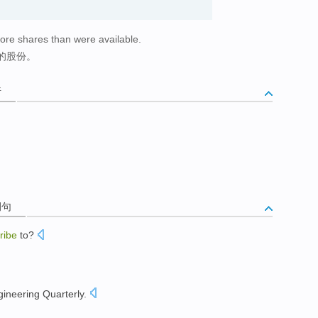
ore shares than were available.
的股份。
析
例句
ribe
to
?
gineering
Quarterly.