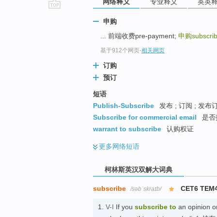
网络释义
专业释义
英英
go
申购
top
... 前端收费pre-payment;
申购subscri
基于912个网页
-
相关网页
订购
预订
短语
Publish-Subscribe
发布 ; 订阅 ; 发布
Subscribe for commercial email
是否
warrant to subscribe
认购权证
更多
网络短语
柯林斯英汉双解大词典
subscribe
CET6 TEM
/səbˈskraɪb/
1.
V-I
If you
subscribe to
an opinion or