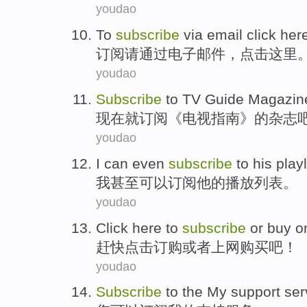
youdao
To
subscribe
via
email
click
her
订阅
请
通过
电子邮件
，
点击
这里
youdao
Subscribe
to
TV
Guide
Magazin
现在就
订阅
《
电视
指南
》的
杂志
youdao
I
can
even
subscribe
to
his
playl
我
甚至
可以
订阅
他
的
播放列表
。
youdao
Click here
to
subscribe
or
buy
on
赶快
点击
订购
或者
上网
购买
吧！
youdao
Subscribe
to the
My
support
ser