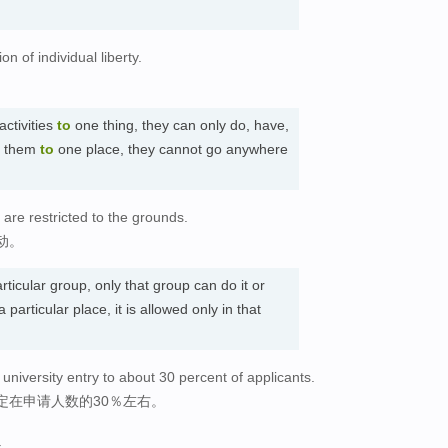
tion of individual liberty.
ctivities
to
one thing, they can only do, have,
them
to
one place, they cannot go anywhere
 are restricted to the grounds.
动。
rticular group, only that group can do it or
 particular place, it is allowed only in that
 university entry to about 30 percent of applicants.
定在申请人数的30％左右。