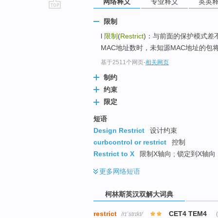
网络释义
专业释义
英英
go
限制
top
l
限制
(
Restrict
)：与前面的保护模式差
MAC地址数时，未知源MAC地址的包将
基于2511个网页
-
相关网页
制约
约束
限定
短语
Design Restrict
设计约束
curbcontrol or restrict
控制
Restrict to X
限制X轴向 ; 锁定到X轴向 
更多
网络短语
柯林斯英汉双解大词典
restrict
CET4 TEM4
/rɪˈstrɪkt/