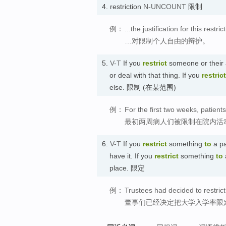
4.
restriction
N-UNCOUNT
限制
例：
...the justification for this restric
…对限制个人自由的辩护。
5.
V-T
If you
restrict
someone or their a
or deal with that thing. If you
restrict
else. 限制 (在某范围)
例：
For the first two weeks, patients
最初两周病人们被限制在院内活
6.
V-T
If you
restrict
something
to
a pa
have it. If you
restrict
something
to
a
place. 限定
例：
Trustees had decided to restrict
董事们已经决定把大学入学率限