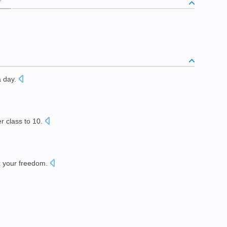
析
a day
.
er
class
to
10
.
。
t
your
freedom
.