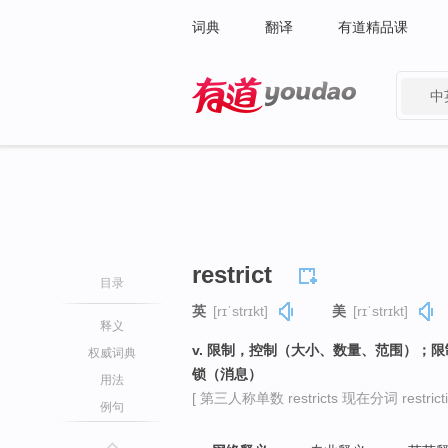
词典
翻译
有道精品课
中
有道 - 网易旗下搜索
restrict
目录
英
[rɪˈstrɪkt]
美
[rɪˈstrɪkt]
释义
v. 限制，控制（大小、数量、范围）；
权威词典
锁（消息）
用法
[ 第三人称单数 restricts 现在分词 restrictin
例句