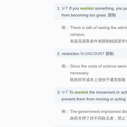
1.
V-T
If you
restrict
something, you put 
from becoming too great. 限制
例：
There is talk of raising the adm
campus.
有提高录取条件来限制校园里学
2.
restriction
N-UNCOUNT
限制
例：
Since the costs of science were 
necessary.
既然科学成本上涨快于通货膨胀
3.
V-T
To
restrict
the movement or act
prevent them from moving or acting
例：
The government imprisoned dissi
政府关押了持不同政见者，禁止