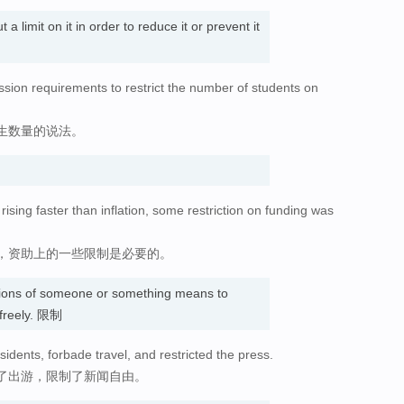
a limit on it in order to reduce it or prevent it
ission requirements to restrict the number of students on
生数量的说法。
rising faster than inflation, some restriction on funding was
，资助上的一些限制是必要的。
ions of someone or something means to
 freely. 限制
dents, forbade travel, and restricted the press.
了出游，限制了新闻自由。