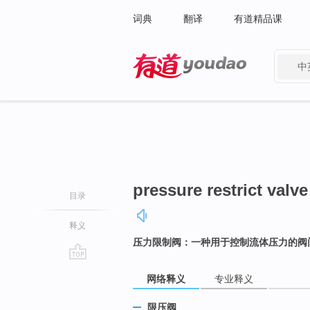
词典
翻译
有道精品课
中
有道 - 网易旗下搜索
pressure restrict valve
目录
释义
压力限制阀：一种用于控制流体压力的阀
go
网络释义
专业释义
top
限压阀