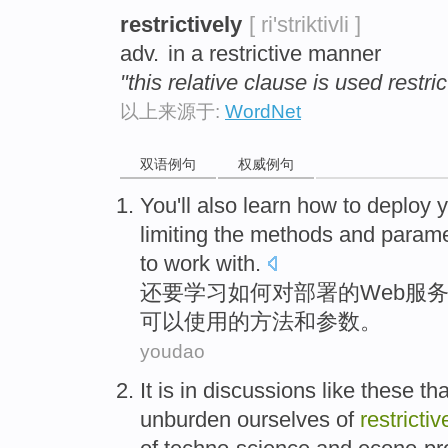
restrictively
[ ri'striktivli ]
adv.
in a restrictive manner
"this relative clause is used restric
以上来源于:
WordNet
双语例句
权威例句
You'll also
learn
how
to
deploy
limiting
the
methods
and
parame
to work with.
还要
学习
如何
对
部署
的
Web
服
可以使用
的
方法
和
参数
。
youdao
It is
in
discussions like these th
unburden ourselves
of
restrictiv