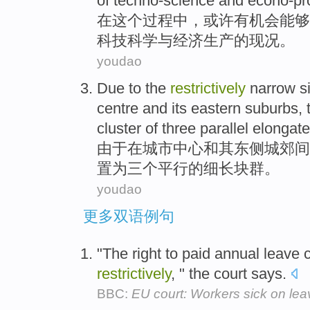
of
techno-science
and
econo-pr
在
这个过程中，
或许
有
机会
能够
科技
科学
与
经济
生产
的
现况。
youdao
Due to
the
restrictively
narrow
s
centre
and
its
eastern
suburbs
,
cluster of
three
parallel
elongat
由于
在
城市
中心
和
其
东侧
城郊
间
置
为
三个
平行
的
细长
块
群。
youdao
更多双语例句
"The right to paid annual leave 
restrictively
, " the court says.
BBC:
EU court: Workers sick on leav