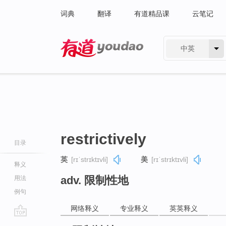
词典
翻译
有道精品课
云笔记
中英
有道 - 网易旗下搜索
restrictively
目录
英
[rɪˈstrɪktɪvli]
美
[rɪˈstrɪktɪvli]
释义
adv. 限制性地
用法
例句
网络释义
专业释义
英英释义
go