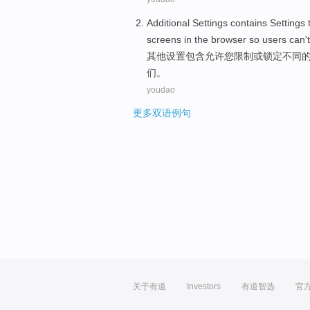
Additional
Settings
contains
Settings 
screens
in
the browser
so
users
can't
其他
设置
包含
允许
您
限制
或
锁定
不同
们
。
youdao
更多双语例句
关于有道
Investors
有道智选
官