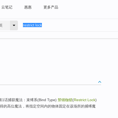
云笔记
惠惠
更多产品
英
第1话捕获魔法：束缚系(Bind Type)
禁锢枷锁
(
Restrict Lock
)
习得的高位魔法，将指定空间内的物体固定在该场所的捕缚魔