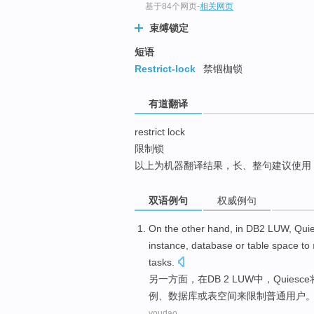
基于84个网页
-
相关网页
top
束缚锁定
短语
Restrict-lock
禁锢枷锁
有道翻译
restrict lock
限制锁
以上为机器翻译结果，长、整句建议使用
双语例句
权威例句
On the other
hand,
in
DB2
LUW
,
Qui
instance
,
database
or
table
space
to
tasks
.
另
一方面，
在
DB 2
LUW中
，
Quiesce
例
、
数据库
或
表
空间
来
限制
普通
用户
youdao