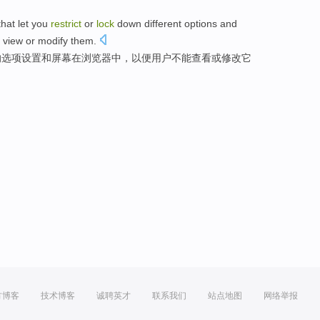
that
let
you
restrict
or
lock
down
different
options
and
view
or
modify
them
.
的
选项
设置
和
屏幕
在
浏览器
中，
以便
用户
不能
查看
或
修改
它
方博客
技术博客
诚聘英才
联系我们
站点地图
网络举报