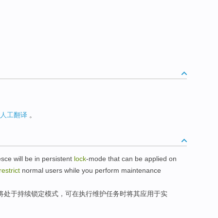
人工翻译
。
esce
will
be
in
persistent
lock
-mode
that can be
applied
on
restrict
normal
users
while
you
perform
maintenance
将
处于
持续
锁定模式，可在
执行
维护任务
时
将
其应用
于
实
。