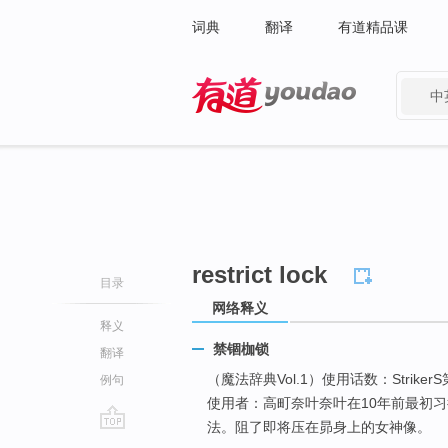
词典
翻译
有道精品课
中
有道 - 网易旗下搜索
restrict lock
目录
网络释义
释义
禁锢枷锁
翻译
（魔法辞典Vol.1）使用话数：StrikerS
例句
使用者：高町奈叶奈叶在10年前最初
法。阻了即将压在昴身上的女神像。
go