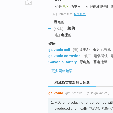
...心理
电的
的英文 ... 心理电皮肤电阻听力计 ps
go
top
基于194个网页
-
相关网页
流电的
电镀的
[化工]
电流的
[电]
短语
galvanic cell
[电]
原电池 ; 伽凡尼电池 
galvanic corrosion
[化工]
电偶腐蚀 ; 
Galvanic Battery
原电池 ; 蓄电池组
更多
网络短语
柯林斯英汉双解大词典
galvanic
/ɡælˈvænɪk/
(also galvanical)
1.
ADJ
of, producing, or concerned with 
produced chemically 电流的; 尤指