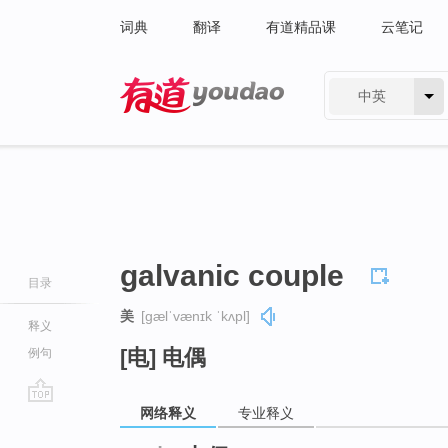
词典
翻译
有道精品课
云笔记
中英
有道 - 网易旗下搜索
galvanic couple
目录
美
[ɡælˈvænɪk ˈkʌpl]
释义
[电] 电偶
例句
网络释义
专业释义
go
top