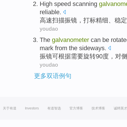
High speed
scanning
galvanome
reliable
.
高速
扫描
振镜
，
打标
精细
、
稳定
youdao
The
galvanometer
can be
rotat
mark
from
the
sideways
.
振
镜
可
根据需要
旋转
90
度
，
对
youdao
更多双语例句
关于有道
Investors
有道智选
官方博客
技术博客
诚聘英