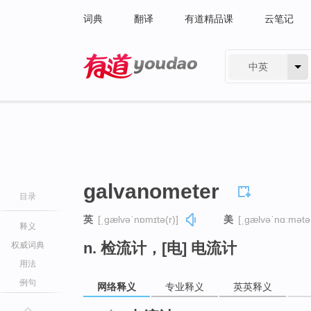
词典
翻译
有道精品课
云笔记
中英
有道 - 网易旗下搜索
galvanometer
目录
英
[ˌɡælvəˈnɒmɪtə(r)]
美
[ˌɡælvəˈnɑːmətə
释义
n. 检流计，[电] 电流计
权威词典
用法
例句
网络释义
专业释义
英英释义