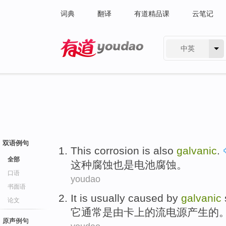
词典
翻译
有道精品课
云笔记
中英
有道 - 网易旗下搜索
双语例句
This
corrosion
is also
galvanic
.
全部
这种
腐蚀
也是
电池
腐蚀
。
口语
youdao
书面语
It
is
usually
caused
by
galvanic
论文
它
通常
是
由
卡
上
的
流
电源
产生
的
原声例句