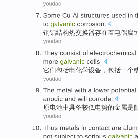
youdao
Some Cu-Al
structures
used in 
to
galvanic
corrosion
.
铜
铝
结构
热交换器
存在
着
电偶腐
youdao
They
consist
of
electrochemical
more
galvanic
cells
.
它们
包括
电化学
设备
，
包括
一个
youdao
The
metal
with
a lower
potential
anodic
and
will
corrode
.
原电池
中
具备
较
低
电势
的
金属
是
youdao
Thus
metals
in contact
are
alum
not
subject to serious
galvanic
a