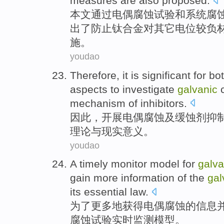
measures
are also proposed
.
本文
通过
电
偶
腐蚀
试验
和
系统
腐
出了
防止
钛合金对其它电位较负
施
。
youdao
Therefore
,
it is significant
for
bo
aspects to
investigate
galvanic
mechanism
of
inhibitors
.
因此
，开展电
偶
腐蚀
及
缓蚀剂
抑
理论
与
现实意义
。
youdao
A
timely
monitor
model
for
galva
gain
more
information
of
the
gal
its
essential
law
.
为了
更多
地
获得
电
偶
腐蚀
的
信息
腐蚀
试验
实时
监测
模型
。