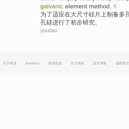
galvanic
element method.
为了
适应
在
大
尺寸
硅片
上
制备
多
孔硅
进行
了
初步
研究
。
youdao
关于有道
Investors
有道智选
官方博客
技术博客
诚聘英