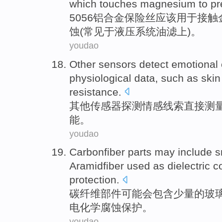
which
touches
magnesium
to
pr
5056
铝合金
保险丝
应该
用于
接触
蚀(常见于液压系统油滤上)。
youdao
Other
sensors
detect
emotional
physiological
data
,
such as
skin
resistance
.
其他
传感器
探测
情感
线索
直接
测
能
。
youdao
Carbonfiber
parts
may
include
s
Aramidfiber
used as dielectric c
protection
.
碳纤维
部件
可能会
包含
少量
的
玻
电化学
腐蚀
保护。
youdao