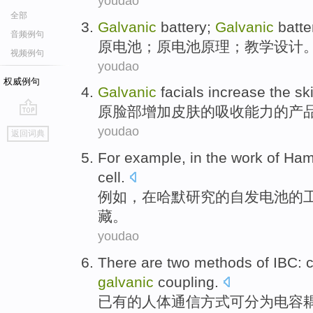
youdao
全部
Galvanic
battery;
Galvanic
batte
音频例句
原电池
；原电池
原理
；
教学
设计
视频例句
youdao
权威例句
Galvanic
facials
increase
the
sk
原
脸部
增加
皮肤
的
吸收
能力
的
产
go
youdao
返回词典
top
For example
,
in
the
work
of
Ham
cell.
例如
，
在
哈
默
研究
的
自发电池
的
藏。
youdao
There are two
methods
of
IBC:
c
galvanic
coupling.
已有
的
人体通信
方式
可分为
电容