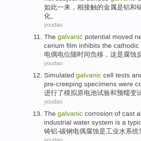
如此一来
，
相
接触的
金属
是
铝
和
化。
youdao
The
galvanic
potential
moved ne
cerium film inhibits
the
cathodic
电
偶电位随时间负
移
，
这
是腐蚀
youdao
Simulated
galvanic
cell
tests
an
pre-creeping
specimens were c
进行了模拟
原电池
试验
和
预蠕变
youdao
The
galvanic
corrosion
of
cast
a
industrial
water
system
is
a
typi
铸
铝
-
碳钢
电
偶
腐蚀
是
工业
水
系统
youdao