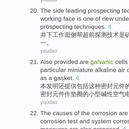
The
side
leading
prospecting
te
working face
is
one of
new
unde
prospecting
techniques
.
井下
工作面
侧
帮
超前
探测
技术
是
一
。
youdao
Also
provided
are
galvanic
cells
particular
miniature
alkaline
air
c
as a
gasket
.
本发明
还
提供
包括
这种
密封
元件
密封元件
作垫圈
的
小型
碱性
空气
youdao
The
causes
of the
corrosion
ar
corrosion
test
and
system
corros