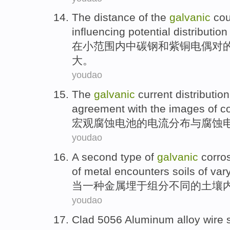
The
distance
of
the
galvanic
cou
influencing
potential
distribution
在
小
范围内
中碳钢和紫铜电偶
对
大。
youdao
The
galvanic
current
distribution
agreement
with
the
images of
c
宏观
腐蚀
电池
的
电流
分布
与
腐蚀
youdao
A second type
of
galvanic
corro
of
metal
encounters
soils
of
var
当
一种
金属
埋于组分
不同
的
土壤
youdao
Clad 5056
Aluminum alloy
wire