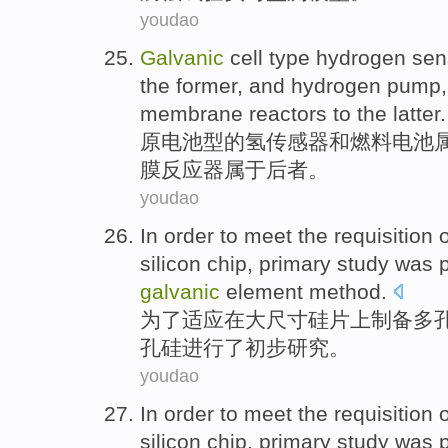
youdao
Galvanic
cell
type
hydrogen
sen
the former
, and hydrogen
pump
membrane
reactors
to
the latter
.
原电池
型
的
氢
传感器
和
燃料
电池
膜
反应器
属于
后者
。
youdao
In order to
meet
the
requisition
o
silicon chip
,
primary
study
was
galvanic
element method.
为了
适应
在
大
尺寸
硅片
上
制备
多
孔硅
进行
了
初步
研究
。
youdao
In order to
meet
the
requisition
o
silicon chip
,
primary
study
was