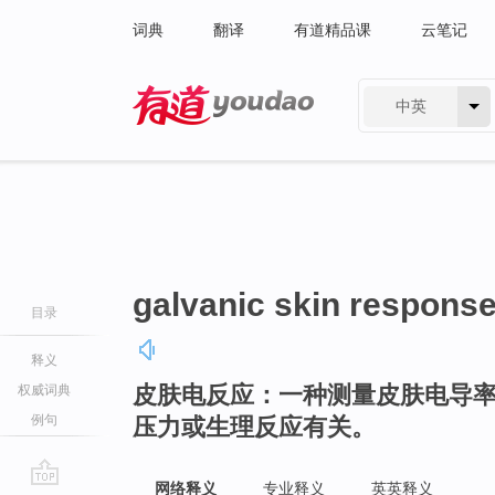
词典
翻译
有道精品课
云笔记
中英
有道 - 网易旗下搜索
galvanic skin respons
目录
释义
皮肤电反应：一种测量皮肤电导
权威词典
例句
压力或生理反应有关。
网络释义
专业释义
英英释义