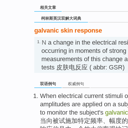
相关文章
柯林斯英汉双解大词典
galvanic skin response
N
a change in the electrical res
1.
occurring in moments of strong
measurements of this change ar
tests 皮肤电反应 ( abbr: GSR)
双语例句
权威例句
When
electrical
current
stimuli
o
amplitudes
are
applied on a sub
to
monitor
the
subject
's
galvanic
当
向
被试
施加特定
频率
、
幅度
的