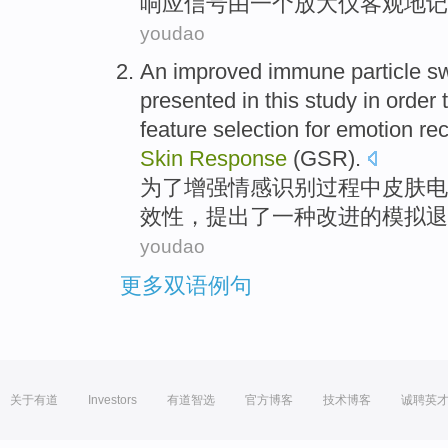
响应
信号
由
一个
放大
仪
客观
地记
youdao
An
improved
immune
particle
s
presented
in this study
in order 
feature
selection
for
emotion
rec
Skin
Response
(
GSR
).
为了
增强
情感
识别
过程中
皮肤
电
效性
，
提出
了
一种
改进
的模拟退
youdao
更多双语例句
关于有道
Investors
有道智选
官方博客
技术博客
诚聘英