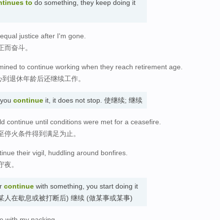
ntinues
to
do something, they keep doing it
 equal justice after I'm gone.
正而奋斗。
mined to continue working when they reach retirement age.
心到退休年龄后还继续工作。
f you
continue
it, it does not stop. 使继续; 继续
ld continue until conditions were met for a ceasefire.
至停火条件得到满足为止。
inue their vigil, huddling around bonfires.
守夜。
or
continue
with something, you start doing it
ruption. (某人在歇息或被打断后) 继续 (做某事或某事)
e with my packing.