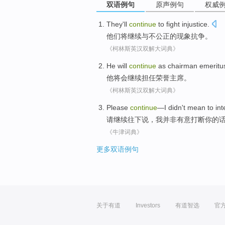
双语例句
原声例句
权威
They
'll
continue
to
fight injustice
.
他们
将
继续
与不公正的现象
抗争
。
《柯林斯英汉双解大词典》
He
will
continue
as chairman
emeritu
他
将会
继续
担任
荣誉主席。
《柯林斯英汉双解大词典》
Please
continue
—
I
didn't
mean to
int
请
继续
往下
说
，
我
并非
有意
打断
你的
《牛津词典》
更多双语例句
关于有道
Investors
有道智选
官