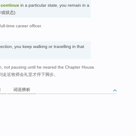
r
continue
in a particular state, you remain in a
有工作或状态)
ll-time career officer.
rection, you keep walking or travelling in that
h, not pausing until he neared the Chapter House.
到走近牧师会礼堂才停下脚步。
词
词语辨析