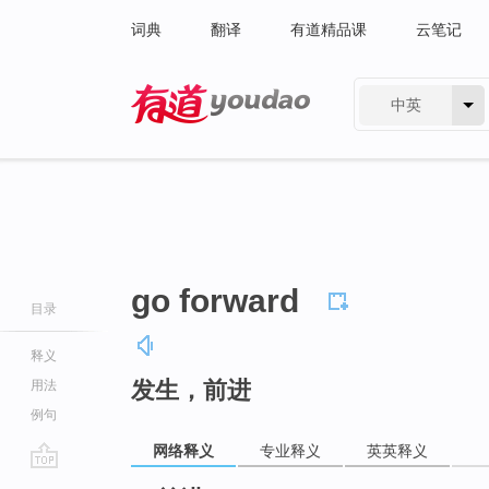
词典
翻译
有道精品课
云笔记
中英
有道 - 网易旗下搜索
go forward
目录
释义
发生，前进
用法
例句
网络释义
专业释义
英英释义
go