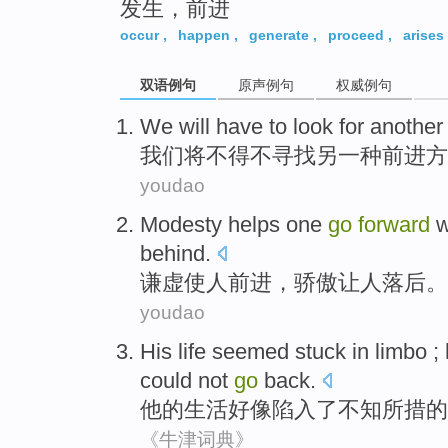
发生，前进
occur
,
happen
,
generate
,
proceed
,
arises
双语例句
原声例句
权威例句
We
will
have to
look for
another
我们
将
不得不
寻找
另一
种前进方
youdao
Modesty
helps
one
go
forward
w
behind
.
谦虚
使
人
前进
，
骄傲
让
人
落后
。
youdao
His
life
seemed
stuck in
limbo
; 
could not
go
back.
他
的
生活
好像
陷入
了不知所措的
《牛津词典》