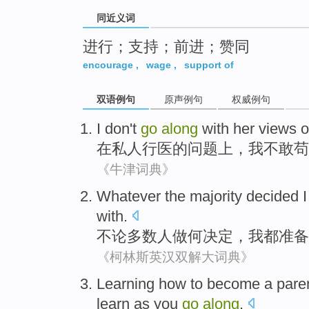
同近义词
进行；支持；前进；赞同
encourage
,
wage
,
support of
双语例句
原声例句
权威例句
I
don't
go
along
with
her
views
o
在
私人
行医
的问题
上
，
我
不敢
苟
《牛津词典》
Whatever
the majority
decided
I
with
.
不论
多数
人做何
决定
，
我
都
准备
《柯林斯英汉双解大词典》
Learning how to
become a
pare
learn
as you
go
along
.