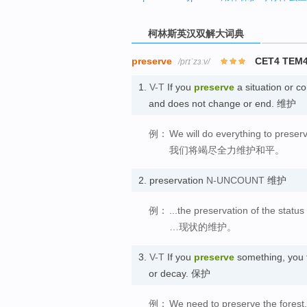
柯林斯英汉双解大词典
preserve
CET4 TEM
/prɪˈzɜːv/
1.
V-T
If you
preserve
a situation or co
and does not change or end. 维护
例：
We will do everything to preser
我们将竭尽全力维护和平。
2.
preservation
N-UNCOUNT
维护
例：
...the preservation of the status
…现状的维护。
3.
V-T
If you
preserve
something, you t
or decay. 保护
例：
We need to preserve the forest.