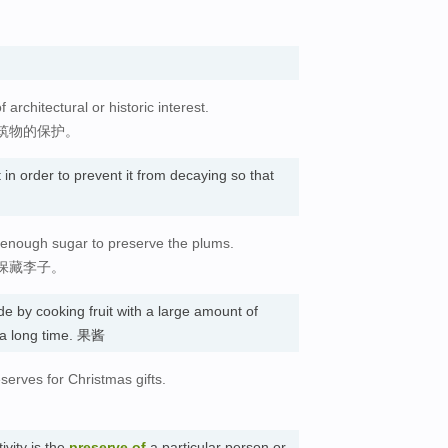
f architectural or historic interest.
筑物的保护。
t in order to prevent it from decaying so that
y enough sugar to preserve the plums.
保藏李子。
 by cooking fruit with a large amount of
r a long time. 果酱
erves for Christmas gifts.
ivity is the
preserve of
a particular person or