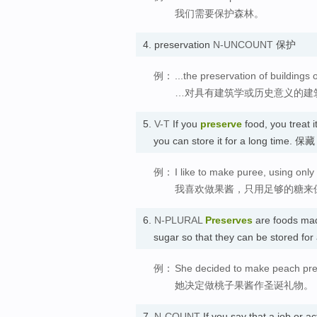
我们需要保护森林。
4.
preservation
N-UNCOUNT
保护
例：
...the preservation of buildings o
…对具有建筑学或历史意义的建
5.
V-T
If you
preserve
food, you treat i
you can store it for a long time. 保藏
例：
I like to make puree, using onl
我喜欢做果酱，只用足够的糖来
6.
N-PLURAL
Preserves
are foods made
sugar so that they can be stored fo
例：
She decided to make peach pres
她决定做桃子果酱作圣诞礼物。
7.
N-COUNT
If you say that a job or act