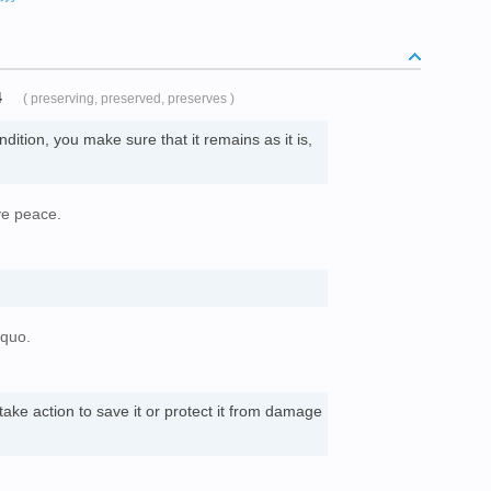
4
( preserving, preserved, preserves )
ndition, you make sure that it remains as it is,
ve peace.
 quo.
ake action to save it or protect it from damage