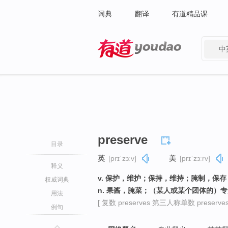
词典
翻译
有道精品课
中
有道 - 网易旗下搜索
preserve
目录
英
[prɪˈzɜːv]
美
[prɪˈzɜːrv]
释义
v. 保护，维护；保持，维持；腌制，保
权威词典
n. 果酱，腌菜；（某人或某个团体的）
用法
[ 复数 preserves 第三人称单数 preserves
例句