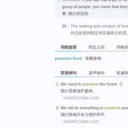
group of people, you mean that they
事; 独占的活动
例：
The making and conduct of foreig
外交政策的制定和实施很大程度
词组短语
同近义词
同根
preserve food
保藏食物
双语例句
原声例句
权威
We
need to
preserve
the forest
.
我们
需要
保护
森林
。
《柯林斯英汉双解大词典》
We
will
do everything
to
preserve
pe
我们
将
竭尽
全力
维护
和平。
《柯林斯英汉双解大词典》