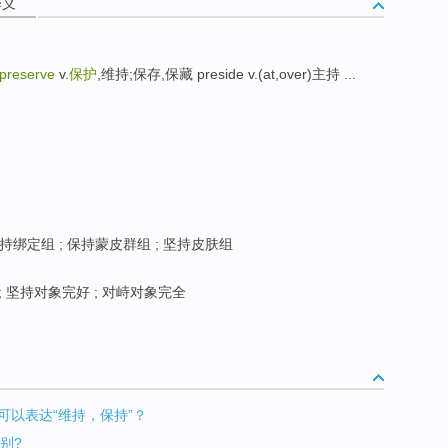
释义
preserve
v.
保护
,维持;保存,保藏 preside v.(at,over)主持 ...
持绑定组 ; 保持蒙皮群组 ; 坚持皮肤组
 坚持对象完好 ; 对峙对象完全
什么词可以表达“维持，保持”？
区别?