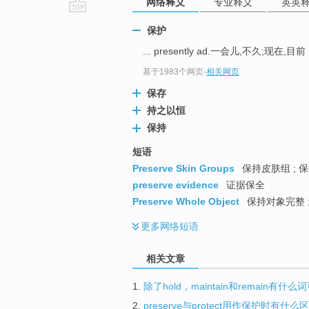
网络释义
专业释义
英英
go
保护
top
... presently ad.一会儿,不久;现在,目前
基于1983个网页
-
相关网页
保存
持之以恒
保持
短语
Preserve Skin Groups
保持皮肤组 ; 保
preserve evidence
证据保全
Preserve Whole Object
保持对象完整 ;
更多
网络短语
相关文章
1.
除了hold，maintain和remain有
2.
preserve与protect用作保护时有什么