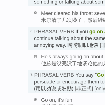
something or talking about 
Meer cleared his throat seve
例：
米尔清了几次嗓子，然后继
PHRASAL VERB
If you
go on 
8.
continue talking about the same 
annoying way. 唠唠叨叨地谈
[
He's always going on about 
例：
他总是没完没了地谈论他的
PHRASAL VERB
You say "
Go
9.
persuade or encourage them 
(用以劝说或鼓励)
[非正式]
[onl
Go on, it's fun.
例：