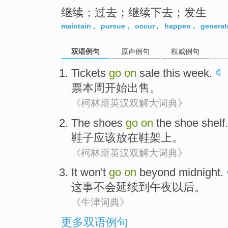
继续；过去；继续下去；发生
maintain
,
pursue
,
occur
,
happen
,
generat
双语例句
原声例句
权威例句
Tickets
go
on
sale
this week
.
票
本周
开始
出售
。
《柯林斯英汉双解大词典》
The shoes
go
on
the
shoe
shelf
.
鞋子
应该
放在
鞋
架上
。
《柯林斯英汉双解大词典》
It
won't
go
on
beyond midnight
.
这
事
不会
延续到
午夜
以后。
《牛津词典》
更多双语例句