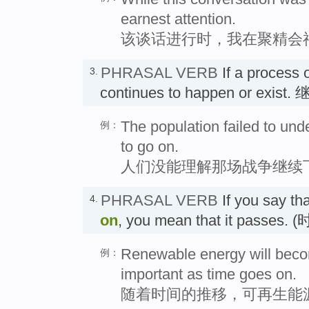
earnest attention.
该谈话进行时，我在聚精会
PHRASAL VERB
If a process o
3.
continues to happen or ex
The population failed to und
例：
to go on.
人们没能理解那场战争继续
PHRASAL VERB
If you say th
4.
on
, you mean that it passes.
Renewable energy will beco
例：
important as time goes on.
随着时间的推移，可再生能