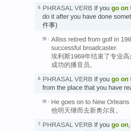
PHRASAL VERB
If you
go on
5.
do it after you have done so
件事)
Alliss retired from golf in 
例：
successful broadcaster.
埃利斯1969年结束了专业
成功的播音员。
PHRASAL VERB
If you
go on
6.
from the place that you hav
He goes on to New Orleans
例：
他明天继而去新奥尔良。
PHRASAL VERB
If you
go on
7.